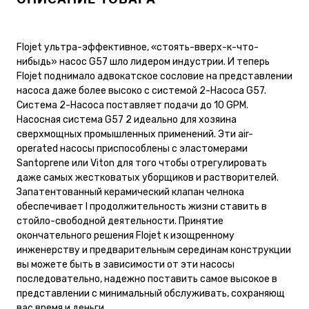
Flojet ультра-эффективное, «стоять-вверх-к-что-
нибыдь» насос G57 шло лидером индустрии. И теперь
Flojet поднимало адвокатское сословие на представлении
насоса даже более высоко с системой 2-Насоса G57.
Система 2-Насоса поставляет подачи до 10 GPM.
Насосная система G57 2 идеально для хозяина
сверхмощных промышленных применений. Эти air-
operated насосы приспособлены с эластомерами
Santoprene или Viton для того чтобы отрегулировать
даже самых жестковатых уборщиков и растворителей.
Запатентованный керамический клапан челнока
обеспечивает I продолжительность жизни ставить в
стойло-свободной деятельности. Принятие
окончательного решения Flojet к изощренному
инженерству и предварительным серединам конструкции
вы можете быть в зависимости от эти насосы
последовательно, надежно поставить самое высокое в
представлении с минимальный обслуживать, сохраняющ
вас время и деньги.