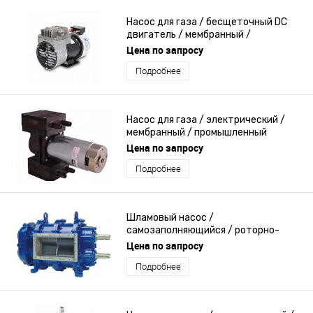
Насос для газа / бесщеточный DC
двигатель / мембранный /
промышленный
Цена по запросу
Подробнее
Насос для газа / электрический /
мембранный / промышленный
Цена по запросу
Подробнее
Шламовый насос /
самозаполняющийся / роторно-
лопастный / для сельского
Цена по запросу
хозяйства
Подробнее