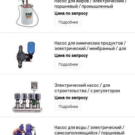
Насос для жиров / электрический /
поршневый / промышленный
Цена по запросу
Подробнее
Насос для химических продуктов /
электрический / мембранный / для
использования в фармацевтике
Цена по запросу
Подробнее
Электрический насос / для
строительства / с регулятором
скорости / повышенное давление
Цена по запросу
Подробнее
Насос для воды / электрический /
самозаполняющийся / поршневый