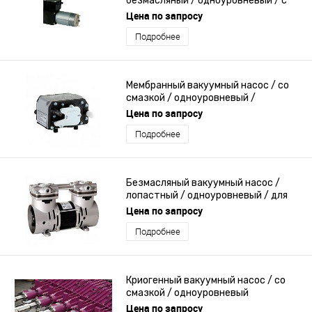
безмасляный / одноуровневый / с
низким потреблением
Цена по запросу
электроэнергии
Подробнее
Мембранный вакуумный насос / со
смазкой / одноуровневый /
компактный
Цена по запросу
Подробнее
Безмасляный вакуумный насос /
лопастный / одноуровневый / для
использования в медицине
Цена по запросу
Подробнее
Криогенный вакуумный насос / со
смазкой / одноуровневый
Цена по запросу