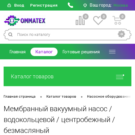
Ваш город:
Вход
Регистрация
Москва
0
0
0
Главная
Каталог
Готовые решения
Каталог товаров
•
•
Главная страница
Каталог товаров
Насосное оборудование
Мембранный вакуумный насос /
водокольцевой / центробежный /
безмасляный