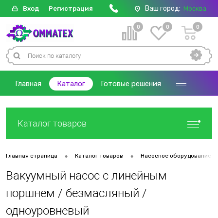
Ваш город:
Вход
Регистрация
Москва
0
0
0
Главная
Каталог
Готовые решения
Каталог товаров
•
•
Главная страница
Каталог товаров
Насосное оборудование
Вакуумный насос с линейным
поршнем / безмасляный /
одноуровневый