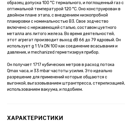
образец допуска 100 °C термального, и поглощенный газ с
оптимальной температурой 120 °C. Оно конструирован в
двойном плане этапа, с внедрением низкопробной
плакировки с номинальностью B3. Свое зодчество
включено с нержавеющей сталью, составом цуетного
металла ans литого железа. Во время деятельностей,
этот агрегат производит выход dB 66 до 79 ядровый. Он
использует g 1 1/я DN 100 как соединение всасывания и
давления, и mechanized герметизируя прибор.
Он получает 1717 кубических метров в расход потока
Qmax часа, и 33 mbar частоты усилия. Это идеально
разрешение для применений которые общаются с
выгонкой, выгазовыванием штрангпресса, стерилизацией,
использованием вакуума, и подобием.
ХАРАКТЕРИСТИКИ