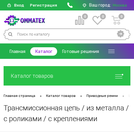
Ваш город:
Вход
Регистрация
Москва
0
0
0
Главная
Каталог
Готовые решения
Каталог товаров
•
•
•
Главная страница
Каталог товаров
Приводные ремни
Це
Трансмиссионная цепь / из металла /
с роликами / с креплениями