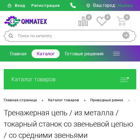
Ваш город:
Вход
Регистрация
Москва
0
0
0
Главная
Каталог
Готовые решения
Каталог товаров
•
•
•
Главная страница
Каталог товаров
Приводные ремни
Це
Тренажерная цепь / из металла /
токарный станок со звеньевой цепью
/ со средними звеньями