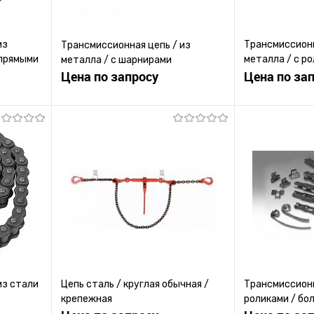
из
Трансмиссионн
Трансмиссионная цепь / из
 прямыми
металла / с ро
металла / с шарнирами
Цена по запросу
креплениями
Цена по за
ену
Запросить цену
Зап
равнению
Купить в 1 клик
К сравнению
Купить в 1 к
 заказ
В избранное
Под заказ
В избранное
из стали
Цепь сталь / круглая обычная /
Трансмиссионн
крепежная
роликами / бо