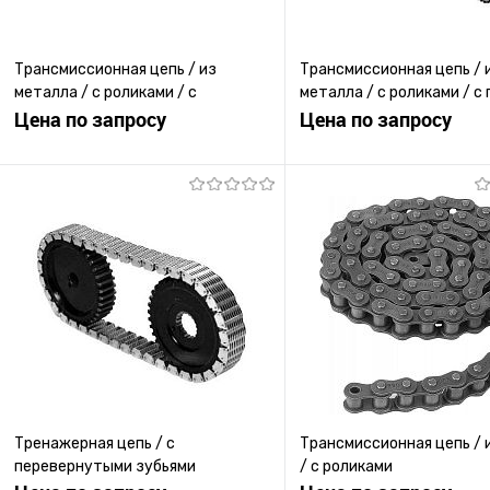
Трансмиссионная цепь / из
Трансмиссионная цепь / 
металла / с роликами / с
металла / с роликами / с
креплениями
Цена по запросу
пластинами
Цена по запросу
Запросить цену
Запросить ц
Купить в 1 клик
К сравнению
Купить в 1 клик
К с
В избранное
Под заказ
В избранное
Под
Тренажерная цепь / с
Трансмиссионная цепь / 
перевернутыми зубьями
/ с роликами