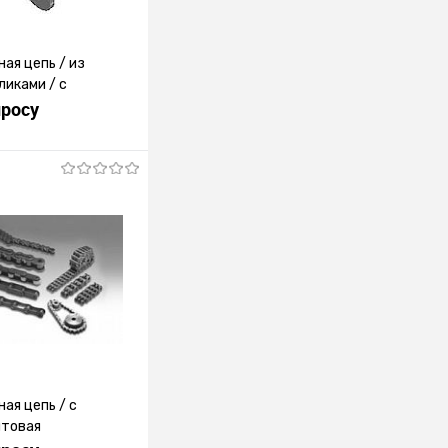
ая цепь / из
ликами / с
просу
росить цену
лик
К сравнению
Под заказ
ая цепь / с
лтовая