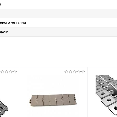
s
нного металла
едачи