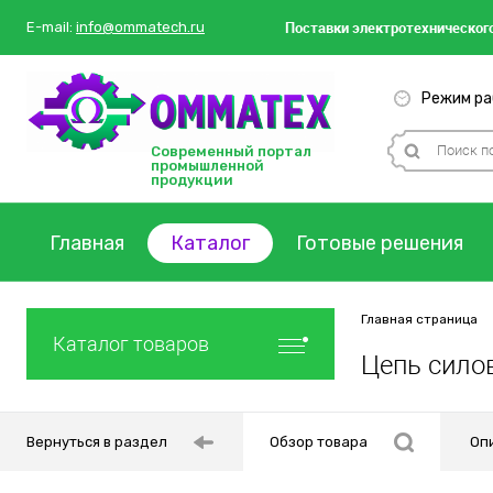
Поставки
электротехнического
E-mail:
info@ommatech.ru
Режим раб
Современный портал
промышленной
продукции
Главная
Каталог
Готовые решения
Главная страница
Каталог товаров
Цепь сило
Вернуться в раздел
Обзор товара
Оп