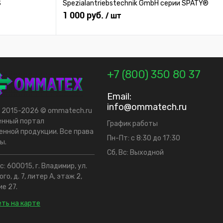
S
Spezialantriebstechnik GmbH серии SPATY®
1 000 руб.
/ шт
+7 (800) 350 80 37
Email:
info@ommatech.ru
t 2015-2026 © ommatech.ru
енный портал
График работы
нной продукции. Все права
Пн-Пт: с 8:30 до 17:30
ы.
Сб, Вс: Выходной
: 600015, г. Владимир, ул.
го, д. 7, литер А, этаж 2,
е 27.
ть на карте