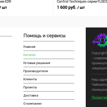
рии EDR
Control Techniques серии FLSE
1 600 руб.
/ шт
/ шт
Помощь и сервисы
Главная
Copyrigh
Каталог
- соврем
Готовые решения
промышле
защищен
Производители
Клиенты
Наш адрес
Чайковско
Проекты
помещени
Доставка
Посмотре
О компании