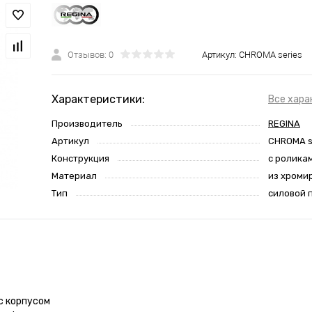
Отзывов: 0
Артикул:
CHROMA series
Характеристики:
Все хара
Производитель
REGINA
Артикул
CHROMA s
Конструкция
с ролика
Материал
из хроми
Тип
силовой 
с корпусом