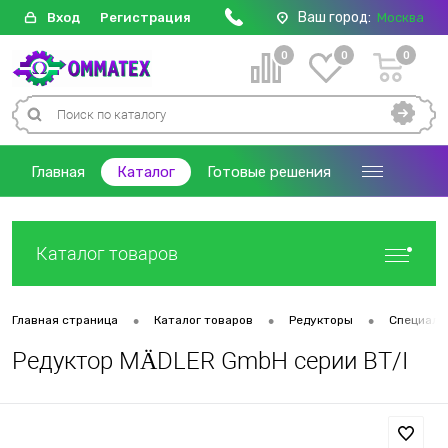
Ваш город:
Вход
Регистрация
Москва
0
0
0
Главная
Каталог
Готовые решения
Каталог товаров
•
•
•
Главная страница
Каталог товаров
Редукторы
Специали
Редуктор MÄDLER GmbH серии BT/I