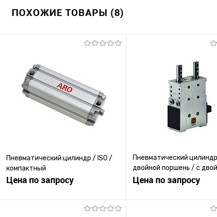
ПОХОЖИЕ ТОВАРЫ (8)
Пневматический цилиндр
Пневматический цилиндр / ISO /
двойной поршень / с дво
компактный
Цена по запросу
эффектом / из алюминия
Цена по запросу
Запросить цену
Запросить ц