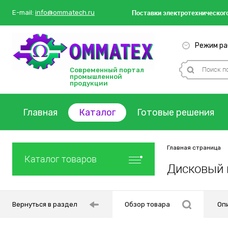
Поставки
электротехнического
E-mail:
info@ommatech.ru
Режим раб
Современный портал
промышленной
продукции
Главная
Каталог
Готовые решения
Главная страница
Каталог товаров
Дисковый 
Вернуться в раздел
Обзор товара
Оп