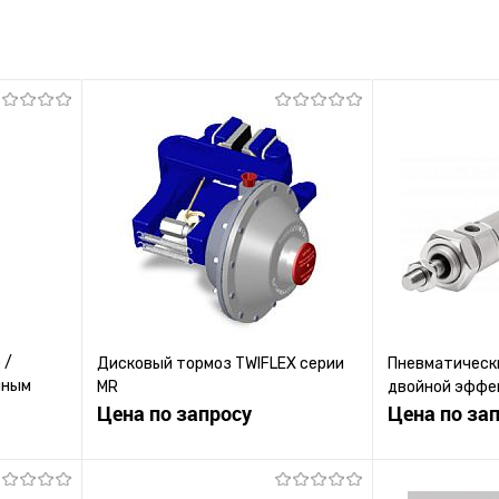
 /
Дисковый тормоз TWIFLEX серии
Пневматическ
йным
MR
двойной эффек
Цена по запросу
Цена по за
ену
Запросить цену
Зап