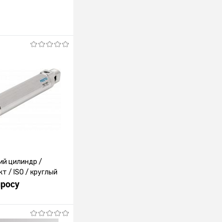
ий цилиндр /
т / ISO / круглый
просу
росить цену