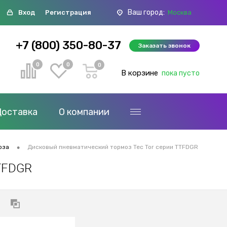
Ваш город:
Вход
Регистрация
Москва
+7 (800) 350-80-37
Заказать звонок
0
0
0
В корзине
пока пусто
Доставка
О компании
•
оза
Дисковый пневматический тормоз Tec Tor серии TTFDGR
TTFDGR