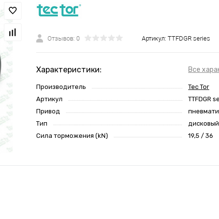
Отзывов: 0
Артикул:
TTFDGR series
Характеристики:
Все хара
Производитель
Tec Tor
Артикул
TTFDGR se
Привод
пневмати
Тип
дисковый
Сила торможения (kN)
19,5 / 36