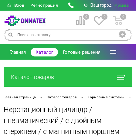
Ваш город:
Вход
Регистрация
Москва
0
0
0
Главная
Каталог
Готовые решения
Каталог товаров
•
•
•
Главная страница
Каталог товаров
Тормозные системы
Неротационный цилиндр /
пневматический / с двойным
стержнем / с магнитным поршнем