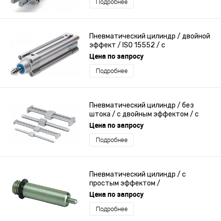
Подробнее
Пневматический цилиндр / двойной
эффект / ISO 15552 / с
определением положения
Цена по запросу
Подробнее
Пневматический цилиндр / без
штока / с двойным эффектом / с
магнитным соединением
Цена по запросу
Подробнее
Пневматический цилиндр / с
простым эффектом /
сверхминиатюрный / из
Цена по запросу
нержавеющей стали
Подробнее