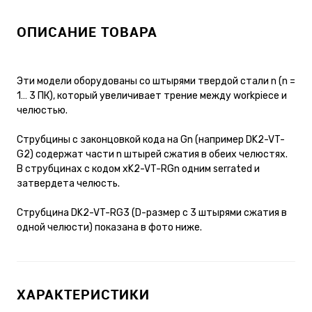
ОПИСАНИЕ ТОВАРА
Эти модели оборудованы со штырями твердой стали n (n =
1… 3 ПК), который увеличивает трение между workpiece и
челюстью.
Струбцины с законцовкой кода на Gn (например DK2-VT-
G2) содержат части n штырей сжатия в обеих челюстях.
В струбцинах с кодом xK2-VT-RGn одним serrated и
затвердета челюсть.
Струбцина DK2-VT-RG3 (D-размер с 3 штырями сжатия в
одной челюсти) показана в фото ниже.
ХАРАКТЕРИСТИКИ