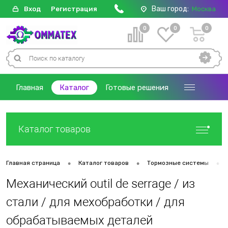
Ваш город:
Вход
Регистрация
Москва
0
0
0
Главная
Каталог
Готовые решения
Каталог товаров
•
•
•
Главная страница
Каталог товаров
Тормозные системы
Механический outil de serrage / из
стали / для мехобработки / для
обрабатываемых деталей