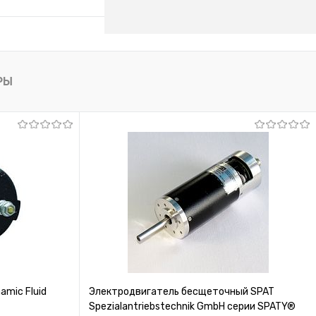
росить цену
лик
К сравнению
РЫ
Под заказ
mic Fluid
Электродвигатель бесщеточный SPAT
Spezialantriebstechnik GmbH серии SPATY®