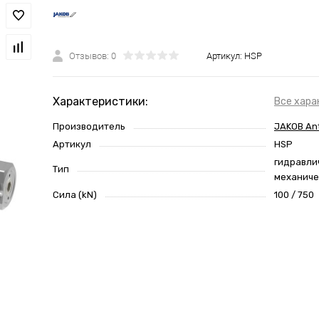
Отзывов: 0
Артикул:
HSP
Характеристики:
Все хара
Производитель
JAKOB An
Артикул
HSP
гидравли
Тип
механиче
Сила (kN)
100 / 750