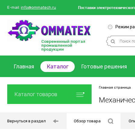
Поставки
электротехнического
E-mail:
info@ommatech.ru
Режим раб
Современный портал
промышленной
продукции
Главная
Каталог
Готовые решения
Главная страница
Каталог товаров
Механичес
Вернуться в раздел
Обзор товара
Оп