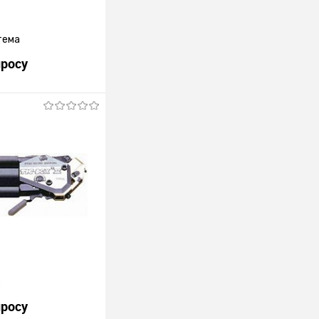
тема
просу
росить цену
лик
К сравнению
Под заказ
e
просу