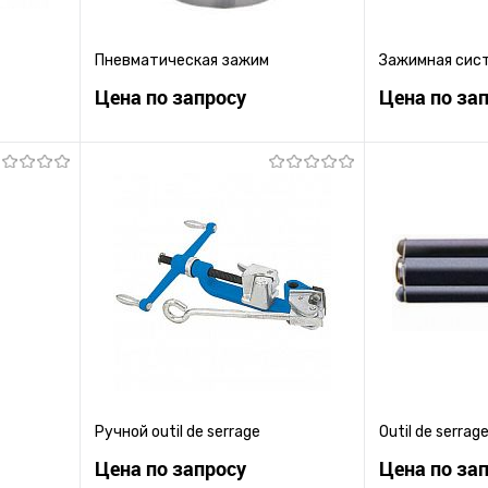
Пневматическая зажим
Зажимная сис
Цена по запросу
Цена по за
ену
Запросить цену
Зап
равнению
Купить в 1 клик
К сравнению
Купить в 1 к
 заказ
В избранное
Под заказ
В избранное
Ручной outil de serrage
Outil de serrag
Цена по запросу
Цена по за