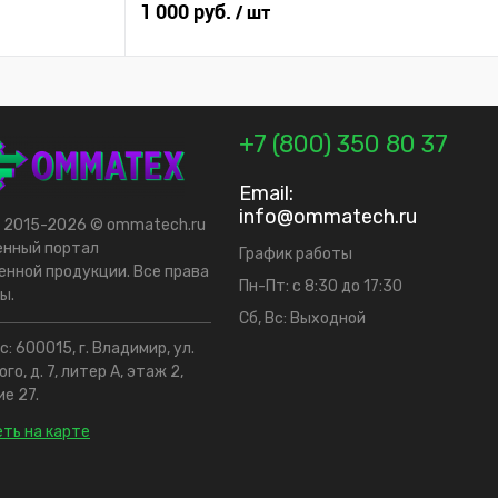
1 000 руб.
/ шт
+7 (800) 350 80 37
Email:
info@ommatech.ru
t 2015-2026 © ommatech.ru
енный портал
График работы
нной продукции. Все права
Пн-Пт: с 8:30 до 17:30
ы.
Сб, Вс: Выходной
: 600015, г. Владимир, ул.
го, д. 7, литер А, этаж 2,
е 27.
ть на карте