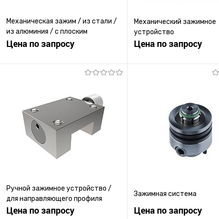
Механическая зажим / из стали /
Механический зажимное
из алюминия / с плоским
устройство
профилем
Цена по запросу
Цена по запросу
Запросить цену
Запросить ц
Купить в 1 клик
К сравнению
Купить в 1 клик
К с
В избранное
Под заказ
В избранное
Под
Ручной зажимное устройство /
Зажимная система
для направляющего профиля
Цена по запросу
Цена по запросу