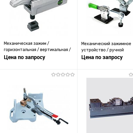
Механическая зажим /
Механический зажимное
горизонтальная / вертикальная /
устройство / ручной
для мехобработки
Цена по запросу
Цена по запросу
Запросить цену
Запросить ц
Купить в 1 клик
К сравнению
Купить в 1 клик
К с
В избранное
Под заказ
В избранное
Под