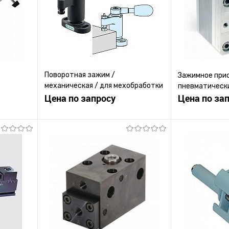
Поворотная зажим /
Зажимное при
механическая / для мехобработки
пневматически
/ для обрабатываемых деталей
Цена по запросу
Цена по за
ену
Запросить цену
Зап
равнению
Купить в 1 клик
К сравнению
Купить в 1 к
 заказ
В избранное
Под заказ
В избранное