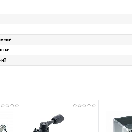
яемый
ботки
кий