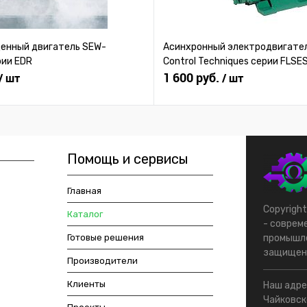
нный двигатель SEW-
Асинхронный электродвигател
рии EDR
Control Techniques серии FLSE
1 600 руб.
/ шт
/ шт
Помощь и сервисы
Главная
Copyrigh
Каталог
- соврем
Готовые решения
промышле
защищен
Производители
Клиенты
Наш адрес
Чайковско