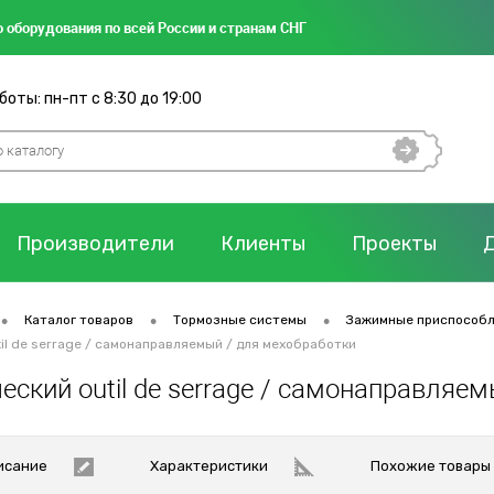
 оборудования по всей России и странам СНГ
оты: пн-пт с 8:30 до 19:00
Производители
Клиенты
Проекты
•
•
•
Каталог товаров
Тормозные системы
Зажимные приспособ
il de serrage / самонаправляемый / для мехобработки
ский outil de serrage / самонаправляе
исание
Характеристики
Похожие товары