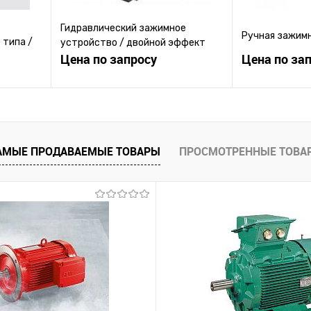
Гидравлический зажимное
Ручная зажим
 типа /
устройство / двойной эффект
Цена по запросу
Цена по за
ену
Запросить цену
Зап
равнению
Купить в 1 клик
К сравнению
Купить в 1 к
АМЫЕ ПРОДАВАЕМЫЕ ТОВАРЫ
ПРОСМОТРЕННЫЕ ТОВА
 заказ
В избранное
Под заказ
В избранное