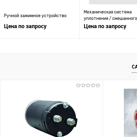
Механическая система
Ручной зажимное устройство
уплотнения / смешанного
Цена по запросу
модульная / компактная
Цена по запросу
Запросить цену
Запросить ц
Купить в 1 клик
К сравнению
Купить в 1 клик
К с
С
В избранное
Под заказ
В избранное
Под