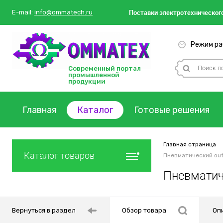
Поставки
электротехнического
E-mail:
info@ommatech.ru
Режим раб
Современный портал
промышленной
продукции
Главная
Каталог
Готовые решения
Главная страница
Каталог товаров
Пневматический out
Пневматиче
Вернуться в раздел
Обзор товара
Оп