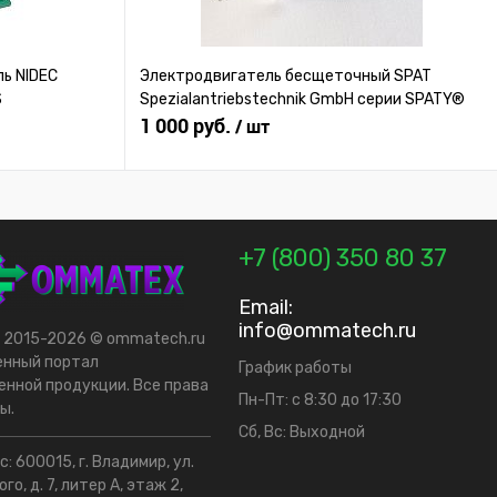
ь NIDEC
Электродвигатель бесщеточный SPAT
S
Spezialantriebstechnik GmbH серии SPATY®
1 000 руб.
/ шт
+7 (800) 350 80 37
Email:
info@ommatech.ru
t 2015-2026 © ommatech.ru
енный портал
График работы
нной продукции. Все права
Пн-Пт: с 8:30 до 17:30
ы.
Сб, Вс: Выходной
: 600015, г. Владимир, ул.
го, д. 7, литер А, этаж 2,