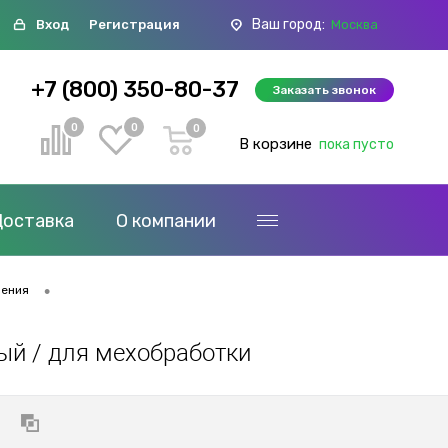
Ваш город:
Вход
Регистрация
Москва
+7 (800) 350-80-37
Заказать звонок
0
0
0
В корзине
пока пусто
Доставка
О компании
•
ления
мый / для мехобработки