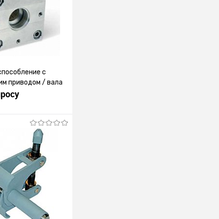
способление с
м приводом / вала
просу
росить цену
лик
К сравнению
Под заказ