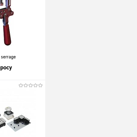
 serrage
просу
росить цену
лик
К сравнению
Под заказ