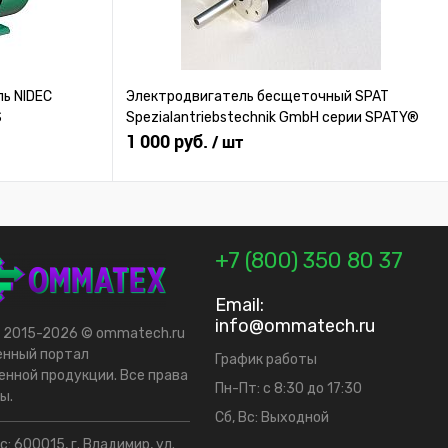
ь NIDEC
Электродвигатель бесщеточный SPAT
S
Spezialantriebstechnik GmbH серии SPATY®
1 000 руб.
/ шт
+7 (800) 350 80 37
Email:
info@ommatech.ru
t 2015-2026 © ommatech.ru
енный портал
График работы
нной продукции. Все права
Пн-Пт: с 8:30 до 17:30
ы.
Сб, Вс: Выходной
: 600015, г. Владимир, ул.