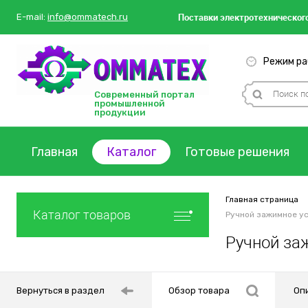
Поставки
электротехнического
E-mail:
info@ommatech.ru
Режим раб
Современный портал
промышленной
продукции
Главная
Каталог
Готовые решения
Главная страница
Каталог товаров
Ручной зажимное у
Ручной за
Вернуться в раздел
Обзор товара
Оп