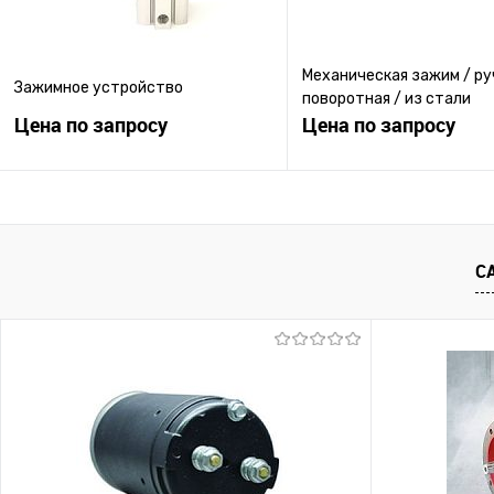
Механическая зажим / ру
Зажимное устройство
поворотная / из стали
Цена по запросу
Цена по запросу
Запросить цену
Запросить ц
Купить в 1 клик
К сравнению
Купить в 1 клик
К с
С
В избранное
Под заказ
В избранное
Под