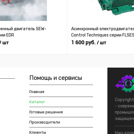
нный двигатель SEW-
Асинхронный электродвигател
рии EDR
Control Techniques серии FLSE
1 600 руб.
/ шт
/ шт
Помощь и сервисы
Главная
Copyrigh
Каталог
- соврем
Готовые решения
промышле
защищен
Производители
Клиенты
Наш адрес