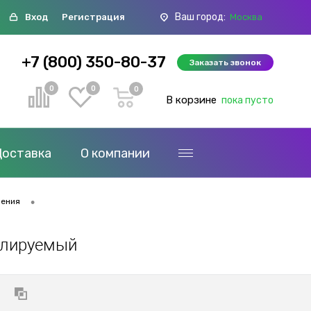
Ваш город:
Вход
Регистрация
Москва
+7 (800) 350-80-37
Заказать звонок
0
0
0
В корзине
пока пусто
Доставка
О компании
•
ления
улируемый