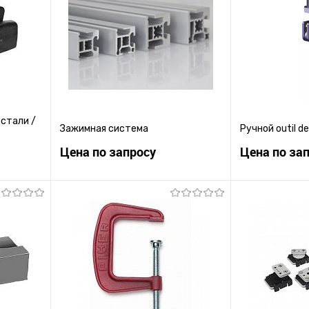
 стали /
Зажимная система
Ручной outil de
Цена по запросу
Цена по за
ену
Запросить цену
Зап
равнению
Купить в 1 клик
К сравнению
Купить в 1 к
 заказ
В избранное
Под заказ
В избранное