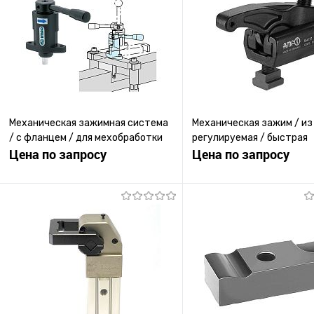
Механическая зажимная система
Механическая зажим / из
/ с фланцем / для мехобработки
регулируемая / быстрая
Цена по запросу
Цена по запросу
Запросить цену
Запросить ц
Купить в 1 клик
К сравнению
Купить в 1 клик
К с
В избранное
Под заказ
В избранное
Под