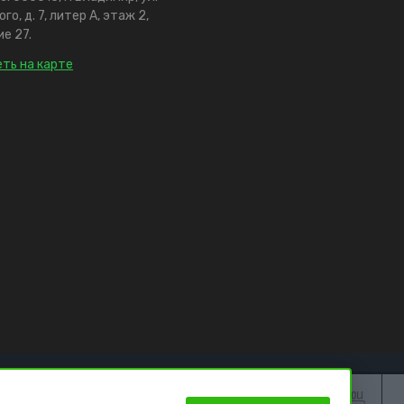
го, д. 7, литер А, этаж 2,
е 27.
ть на карте