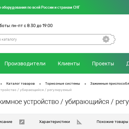
 оборудования по всей России и странам СНГ
оты: пн-пт с 8:30 до 19:00
Производители
Клиенты
Проекты
•
•
•
Каталог товаров
Тормозные системы
Зажимные приспособ
стройство / убирающийся / регулируемый
жимное устройство / убирающийся / рег
исание
Характеристики
Похожие товары