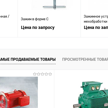
чная /
Зажимное уст
Зажим в форме C
мехобработки
Цена по запросу
Цена по за
ену
Запросить цену
Зап
равнению
Купить в 1 клик
К сравнению
Купить в 1 к
АМЫЕ ПРОДАВАЕМЫЕ ТОВАРЫ
ПРОСМОТРЕННЫЕ ТОВА
 заказ
В избранное
Под заказ
В избранное