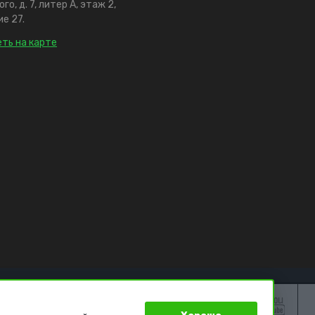
го, д. 7, литер А, этаж 2,
е 27.
ть на карте