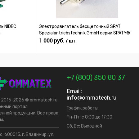
ь NIDEC
Электродвигатель бесщеточный SPAT
S
Spezialantriebstechnik GmbH серии SPATY®
1 000 руб.
/ шт
+7 (800) 350 80 37
Email:
info@ommatech.ru
t 2015-2026 © ommatech.ru
енный портал
График работы
нной продукции. Все права
Пн-Пт: с 8:30 до 17:30
ы.
Сб, Вс: Выходной
: 600015, г. Владимир, ул.