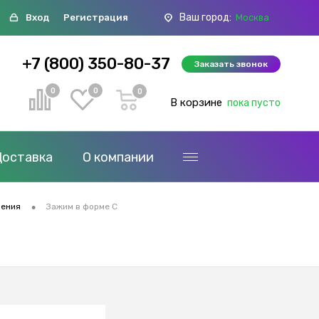
Ваш город:
Вход
Регистрация
Москва
+7 (800) 350-80-37
Заказать звонок
0
0
0
В корзине
пока пусто
Доставка
О компании
•
ления
Зажим в форме C