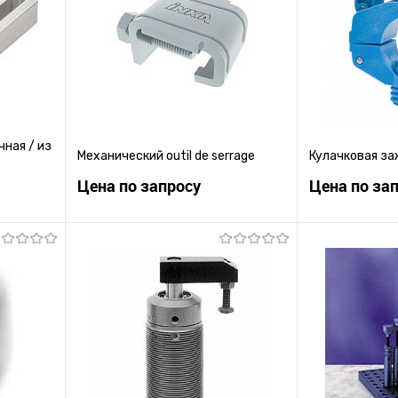
ная / из
Механический outil de serrage
Кулачковая з
Цена по запросу
Цена по за
ену
Запросить цену
Зап
равнению
Купить в 1 клик
К сравнению
Купить в 1 к
 заказ
В избранное
Под заказ
В избранное