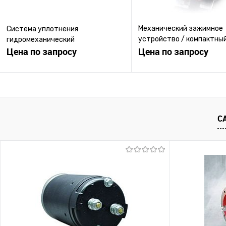
Механический зажимное
Система уплотнения
устройство / компактный
гидромеханический
Цена по запросу
линейной направляющей
Цена по запросу
Запросить цену
Запросить ц
Купить в 1 клик
К сравнению
Купить в 1 клик
К с
С
В избранное
Под заказ
В избранное
Под