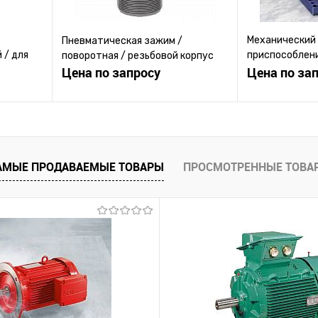
Механический
Пневматическая зажим /
 / для
приспособлени
поворотная / резьбовой корпус
Цена по запросу
измерительно
Цена по за
ену
Запросить цену
Зап
равнению
Купить в 1 клик
К сравнению
Купить в 1 к
АМЫЕ ПРОДАВАЕМЫЕ ТОВАРЫ
ПРОСМОТРЕННЫЕ ТОВА
 заказ
В избранное
Под заказ
В избранное