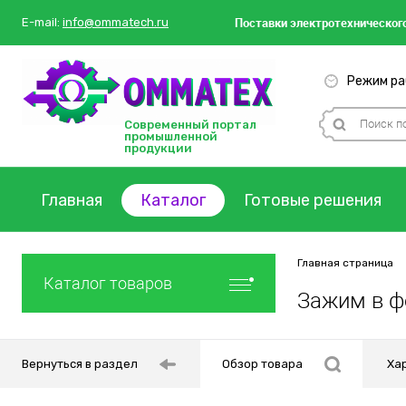
Поставки
электротехнического
E-mail:
info@ommatech.ru
Режим раб
Современный портал
промышленной
продукции
Главная
Каталог
Готовые решения
Главная страница
Каталог товаров
Зажим в ф
Вернуться в раздел
Обзор товара
Ха