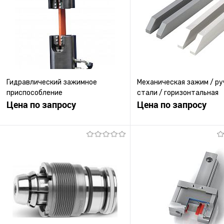
Гидравлический зажимное
Механическая зажим / руч
приспособление
стали / горизонтальная
Цена по запросу
Цена по запросу
Запросить цену
Запросить ц
Купить в 1 клик
К сравнению
Купить в 1 клик
К с
В избранное
Под заказ
В избранное
Под