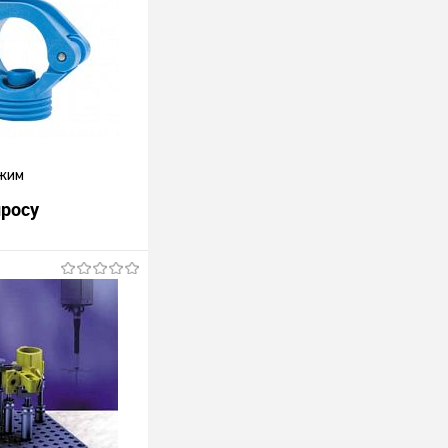
ажим
просу
росить цену
лик
К сравнению
Под заказ