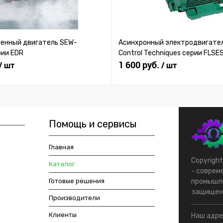
нный двигатель SEW-
Асинхронный электродвигател
рии EDR
Control Techniques серии FLSE
1 600 руб.
/ шт
/ шт
Помощь и сервисы
Главная
Copyrigh
Каталог
- соврем
Готовые решения
промышле
защищен
Производители
Клиенты
Наш адрес