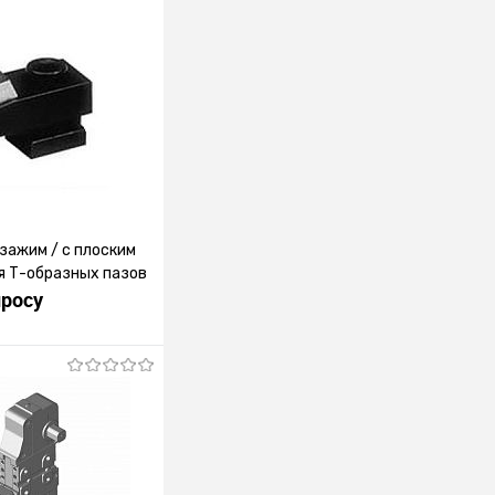
зажим / с плоским
я Т-образных пазов
просу
росить цену
лик
К сравнению
Под заказ