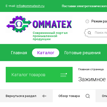
Поставки
электротехнического
E-mail:
info@ommatech.ru
Режим раб
Современный портал
промышленной
продукции
Главная
Каталог
Готовые решения
Главная страница
Каталог товаров
Зажимное 
Вернуться в раздел
Обзор товара
Оп