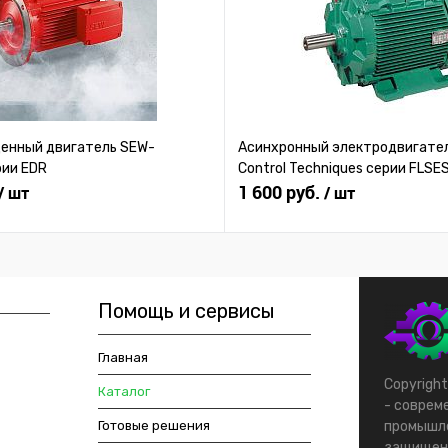
нный двигатель SEW-
Асинхронный электродвигател
рии EDR
Control Techniques серии FLSE
1 600 руб.
/ шт
/ шт
Помощь и сервисы
Главная
Copyrigh
Каталог
- соврем
Готовые решения
промышле
защищен