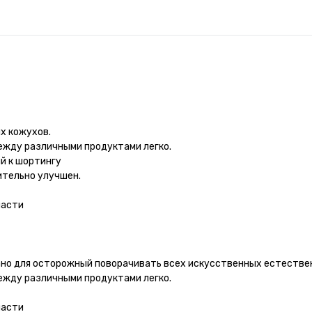
х кожухов.
ежду различными продуктами легко.
ый к шортингу
ительно улучшен.
части
но для осторожный поворачивать всех искусственных естестве
ежду различными продуктами легко.
части