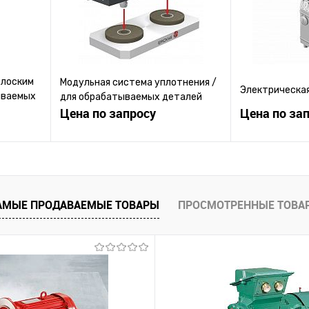
плоским
Модульная система уплотнения /
Электрическа
ываемых
для обрабатываемых деталей
Цена по запросу
Цена по за
ену
Запросить цену
Зап
равнению
Купить в 1 клик
К сравнению
Купить в 1 к
АМЫЕ ПРОДАВАЕМЫЕ ТОВАРЫ
ПРОСМОТРЕННЫЕ ТОВА
 заказ
В избранное
Под заказ
В избранное