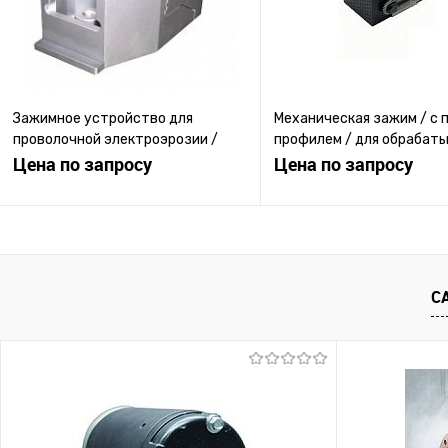
Зажимное устройство для
Механическая зажим / с 
проволочной электроэрозии /
профилем / для обрабат
механический / модульный
Цена по запросу
деталей
Цена по запросу
Запросить цену
Запросить ц
Купить в 1 клик
К сравнению
Купить в 1 клик
К с
С
В избранное
Под заказ
В избранное
Под