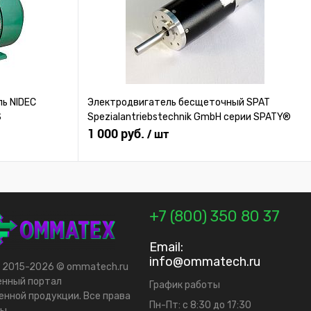
ь NIDEC
Электродвигатель бесщеточный SPAT
S
Spezialantriebstechnik GmbH серии SPATY®
1 000 руб.
/ шт
+7 (800) 350 80 37
Email:
info@ommatech.ru
t 2015-2026 © ommatech.ru
енный портал
График работы
нной продукции. Все права
Пн-Пт: с 8:30 до 17:30
ы.