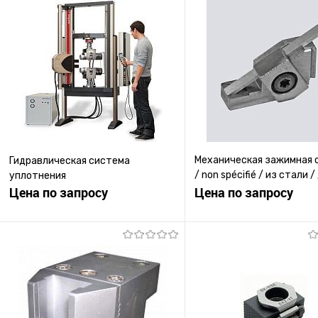
Механическая зажимная 
Гидравлическая система
/ non spécifié / из стали /
уплотнения
Цена по запросу
обрабатываемых детале
Цена по запросу
Запросить цену
Запросить ц
Купить в 1 клик
К сравнению
Купить в 1 клик
К с
В избранное
Под заказ
В избранное
Под