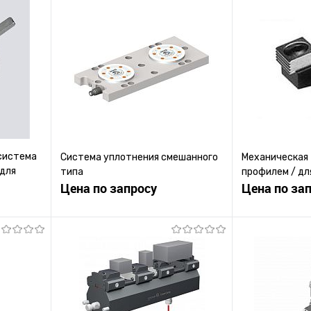
система
Система уплотнения смешанного
Механическая 
 для
типа
профилем / дл
й
Цена по запросу
Цена по за
ену
Запросить цену
Зап
равнению
Купить в 1 клик
К сравнению
Купить в 1 к
 заказ
В избранное
Под заказ
В избранное