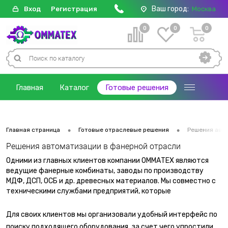
Ваш город:
Вход
Регистрация
Москва
0
0
0
Главная
Каталог
Готовые решения
•
•
Главная страница
Готовые отраслевые решения
Решения авт
Решения автоматизации в фанерной отрасли
Одними из главных клиентов компании ОММАТЕХ являются
ведущие фанерные комбинаты, заводы по производству
МДФ, ДСП, ОСБ и др. древесных материалов. Мы совместно с
техническими службами предприятий, которые
непосредственно обслуживают оборудование, осуществили
удобный подбор оборудования и производителей
Для своих клиентов мы организовали удобный интерфейс по
зарубежных фирм наиболее часто применяемых в данных
поиску подходящего оборудования, за счет чего упростили