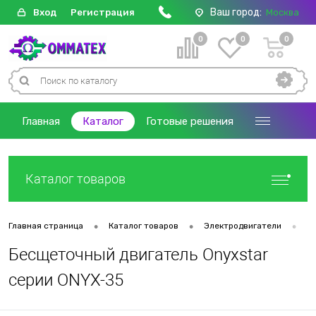
Ваш город:
Вход
Регистрация
Москва
0
0
0
Главная
Каталог
Готовые решения
Каталог товаров
•
•
•
Главная страница
Каталог товаров
Электродвигатели
Д
Бесщеточный двигатель Onyxstar
серии ONYX-35