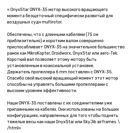
« OnyxStar ONYX-35 мотор высокого вращающего
момента безщеточный специфически развитый для
воздушных судн multirotor.
Обеспечены, что с длинными кабелями (75 см
приблизительно) и коротким валом совершенно
приспосабливает ONYX-35 на значительное большинство
рамок как MikroKopter, Droidworx, OnyxStar или aero-Tek.
Короткий вал позволяет этому мотору быть
установленным в коаксиальной установке.
Держатель пропеллера 6 mm поставлен с ONYX-35.
Спасибо свой высокий вращающий момент этот мотор
способны на управлять большими пропеллерами с
высоким уровнем эффективности.
Наши ONYX-35 поставлены с их соединителями уже
припаянными на кабелях. Они использованы на больших
конфигурациях, направленных для того чтобы поднять
тяжелые весы как наши OnyxStar или SkyJib airframes. \
/html»