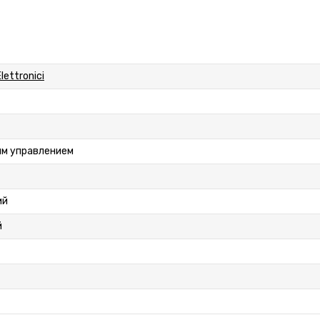
lettronici
ым управлением
ий
й