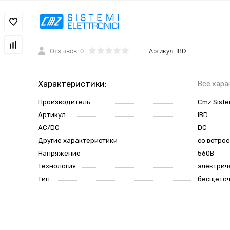
Отзывов: 0
Артикул:
IBD
Характеристики:
Все хара
Производитель
Cmz Sistem
Артикул
IBD
AC/DC
DC
Другие характеристики
со встро
Напряжение
560В
Технология
электрич
Тип
бесщето