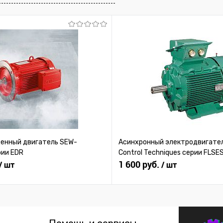
 заказ
В избранное
Под заказ
В избранное
нный двигатель SEW-
Асинхронный электродвигател
рии EDR
Control Techniques серии FLSE
1 600 руб.
/ шт
/ шт