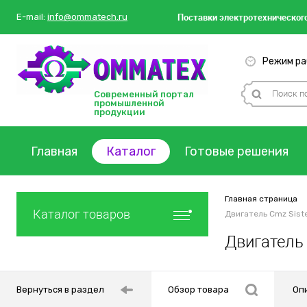
Поставки
электротехнического
E-mail:
info@ommatech.ru
Режим раб
Современный портал
промышленной
продукции
Главная
Каталог
Готовые решения
Главная страница
Каталог товаров
Двигатель Cmz Siste
Двигатель 
Вернуться в раздел
Обзор товара
Оп