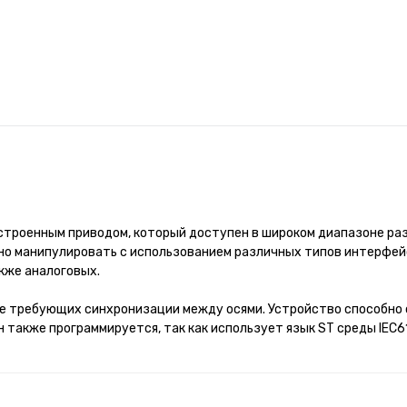
строенным приводом, который доступен в широком диапазоне раз
 можно манипулировать с использованием различных типов интерфей
также аналоговых.
не требующих синхронизации между осями. Устройство способно
н также программируется, так как использует язык ST среды IEC61