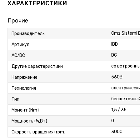
ХАРАКТЕРИСТИКИ
Прочие
Cmz Sistemi E
Производитель
IBD
Артикул
DC
AC/DC
со встроенн
Другие характеристики
560В
Напряжение
электрическ
Технология
бесщеточны
Тип
1,5 / 35
Момент (Nm)
0
Мощность (W,Вт)
3000
Скорость вращения (rpm)