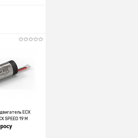
двигатель ECX
CX SPEED 19 M
просу