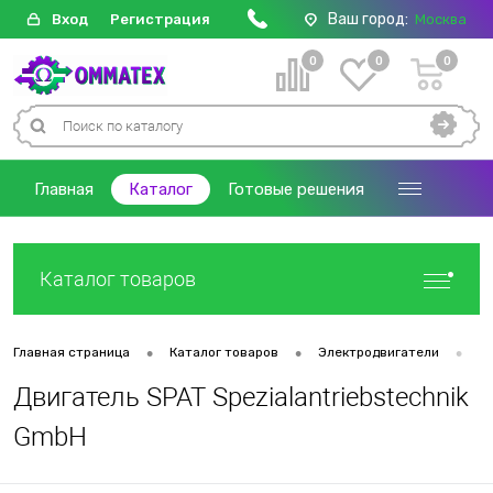
Ваш город:
Вход
Регистрация
Москва
0
0
0
Главная
Каталог
Готовые решения
Каталог товаров
•
•
•
Главная страница
Каталог товаров
Электродвигатели
Д
Двигатель SPAT Spezialantriebstechnik
GmbH