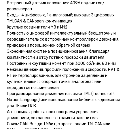
Встроенный датчик положения: 4096 подсчетов/
револьверов
Входы: 4 цифровых, 1 аналоговый; выходы: 3 цифровых
TMLCAN & CANopen коммуникация
Круглые соединители M8 и M12
Полностью цифровой интеллектуальный бесщеточный
серводвигатель со встроенным контроллером движения,
приводом и позиционной обратной связью
Экономичная система позиционирования, благодаря
компактности и отсутствию проводки двигателя
Постоянный крутящий момент при 3000 об/мин: 80 мНм
Режимы движения: профили положения и скорости; PVT &
PT интерполированные, электронное зацепление и
кулачок, внешняя опорная точка: аналоговая или
передается по шине связи
Программирование движения на языке TML (Technosoft
Motion Language) или использование библиотек движения
для ПК или ПЛК
Автономная работа всех программ управления
движением, сохраненных в памяти накопителя
Связь: CAN-Bus до 1 Мбит, с протоколами TMLCAN или