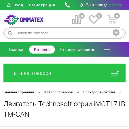
Ваш город:
Вход
Регистрация
Москва
0
0
0
Главная
Каталог
Готовые решения
Каталог товаров
•
•
•
Главная страница
Каталог товаров
Электродвигатели
Д
Двигатель Technosoft серии iMOT171B
TM-CAN