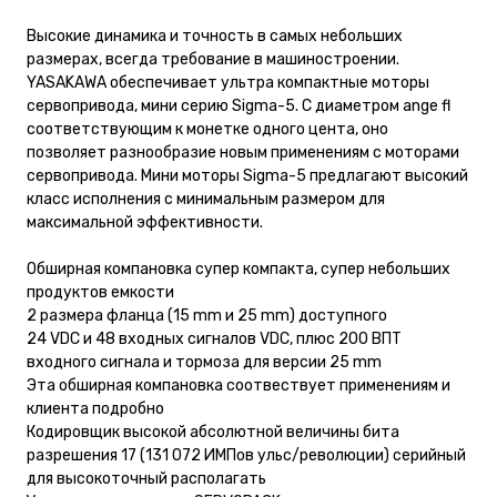
Высокие динамика и точность в самых небольших
размерах, всегда требование в машиностроении.
YASAKAWA обеспечивает ультра компактные моторы
сервопривода, мини серию Sigma-5. С диаметром ange fl
соответствующим к монетке одного цента, оно
позволяет разнообразие новым применениям с моторами
сервопривода. Мини моторы Sigma-5 предлагают высокий
класс исполнения с минимальным размером для
максимальной эффективности.
Обширная компановка супер компакта, супер небольших
продуктов емкости
2 размера фланца (15 mm и 25 mm) доступного
24 VDC и 48 входных сигналов VDC, плюс 200 ВПТ
входного сигнала и тормоза для версии 25 mm
Эта обширная компановка соотвествует применениям и
клиента подробно
Кодировщик высокой абсолютной величины бита
разрешения 17 (131 072 ИМПов ульс/революции) серийный
для высокоточный располагать