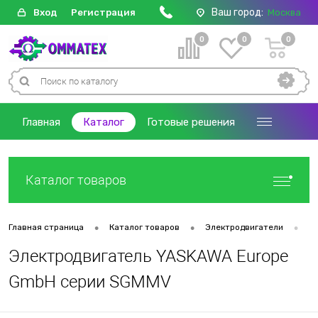
Ваш город:
Вход
Регистрация
Москва
0
0
0
Главная
Каталог
Готовые решения
Каталог товаров
•
•
•
Главная страница
Каталог товаров
Электродвигатели
Д
Электродвигатель YASKAWA Europe
GmbH серии SGMMV