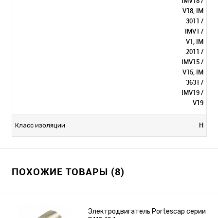
IMV18 /
V18, IM
3011 /
IMV1 /
V1, IM
2011 /
IMV15 /
V15, IM
3631 /
IMV19 /
V19
H
Класс изоляции
ПОХОЖИЕ ТОВАРЫ (8)
Электродвигатель Portescap серии