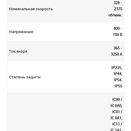
328 -
2375
Номинальная скорость
об/мин.
400 -
Напряжение
700 В
365 -
Ток якоря
3250 А
IP23S,
IP44,
Степень защиты
IP54,
IP55
IC00 /
IC 0A0,
IC01 /
IC 0A1,
IC11 /
IC 1A1,