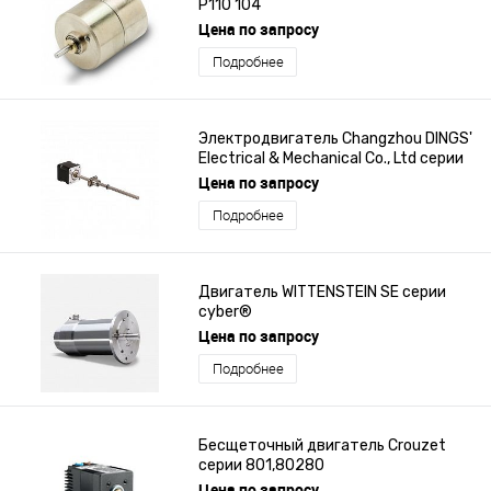
P110 104
Цена по запросу
Подробнее
Электродвигатель Changzhou DINGS'
Electrical & Mechanical Co., Ltd серии
14E2xxx
Цена по запросу
Подробнее
Двигатель WITTENSTEIN SE серии
cyber®
Цена по запросу
Подробнее
Бесщеточный двигатель Crouzet
серии 801,80280
Цена по запросу