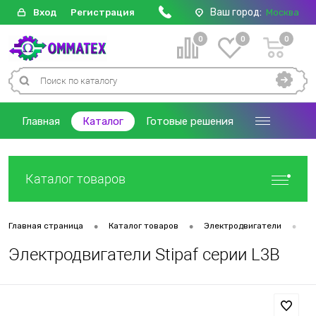
Ваш город:
Вход
Регистрация
Москва
0
0
0
Главная
Каталог
Готовые решения
Каталог товаров
•
•
•
Главная страница
Каталог товаров
Электродвигатели
Д
Электродвигатели Stipaf серии L3B