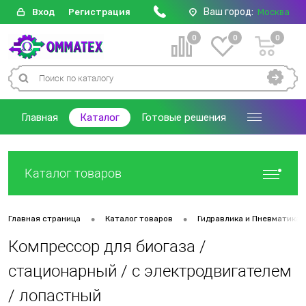
Ваш город:
Вход
Регистрация
Москва
0
0
0
Главная
Каталог
Готовые решения
Каталог товаров
•
•
Главная страница
Каталог товаров
Гидравлика и Пневматика
Компрессор для биогаза /
стационарный / с электродвигателем
/ лопастный