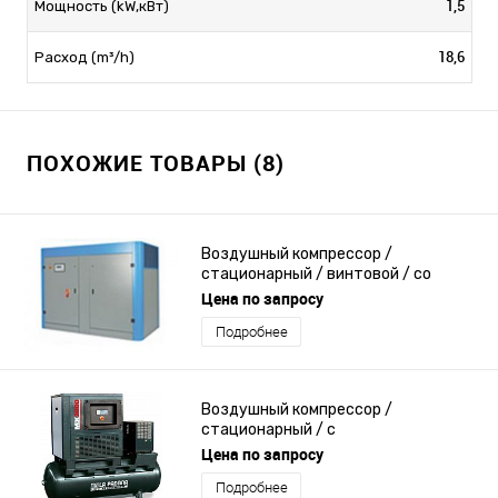
1,5
Мощность (kW,кВт)
18,6
Расход (m³/h)
ПОХОЖИЕ ТОВАРЫ (8)
Воздушный компрессор /
стационарный / винтовой / со
смазкой
Цена по запросу
Подробнее
Воздушный компрессор /
стационарный / с
электродвигателем / винтовой
Цена по запросу
Подробнее