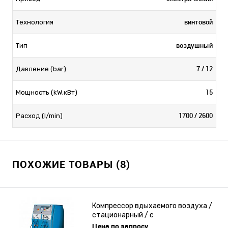
винтовой
Технология
воздушный
Тип
7 / 12
Давление (bar)
15
Мощность (kW,кВт)
1700 / 2600
Расход (l/min)
ПОХОЖИЕ ТОВАРЫ (8)
Компрессор вдыхаемого воздуха /
стационарный / с
электродвигателем / поршневый
Цена по запросу