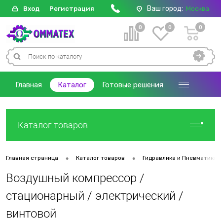
Ваш город:
Вход
Регистрация
Москва
0
0
0
Главная
Каталог
Готовые решения
Каталог товаров
•
•
Главная страница
Каталог товаров
Гидравлика и Пневматика
Воздушный компрессор /
стационарный / электрический /
винтовой