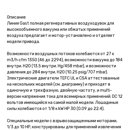
Описание
Линия Gast полная регенеративных воздуходувок для
высокообъемного вакуума или обжатых применений
воздуха предлагает и мотор-установлено и отделяет
модели привода.
Возможности воздушных потоков колебаются от 27 к
m3/h cfm 1350 (46 до 2294), возможности вакуума до 184
внутри. H2O (13.5 внутри. Hg/458 mbar), и возможности
давления до 284 внутри. H2O (10.25 psig/707 mbar).
Электрические двигатели TEFC UL и CSA аттестованные
на нескольких моделей (см. диаграмму) и приходят в
одиночную и трехфазную, двойную частоту, и multi-
версии напряжения тока для всемирных применений; DC 12
вольтов имеющийся на самой малой модели. Лошадиные
силы колебаются от 1/8 к kW HP 30 (0.09 до 22.4).
Специальные модели с взрывозащищенными моторами,
1/3 до 10 HP, конструированы для применений извлечения