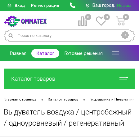
Ваш город:
Вход
Регистрация
Москва
0
0
0
Главная
Каталог
Готовые решения
Каталог товаров
•
•
Главная страница
Каталог товаров
Гидравлика и Пневматика
Выдуватель воздуха / центробежный
/ одноуровневый / регенеративный