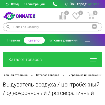
Ваш город:
Вход
Регистрация
Москва
0
0
0
Главная
Каталог
Готовые решения
Каталог товаров
•
•
Главная страница
Каталог товаров
Гидравлика и Пневматика
Выдуватель воздуха / центробежный
/ одноуровневый / регенеративный