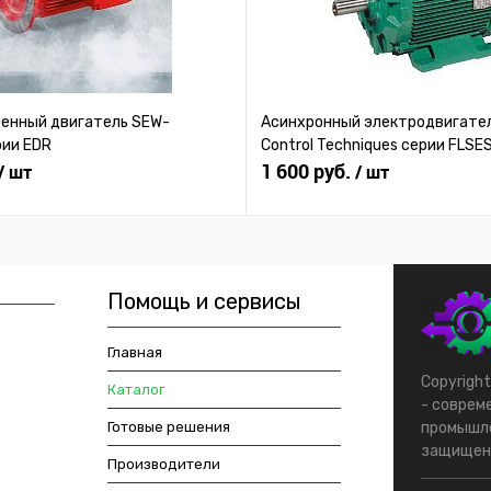
нный двигатель SEW-
Асинхронный электродвигател
рии EDR
Control Techniques серии FLSE
1 600 руб.
/ шт
/ шт
Помощь и сервисы
Главная
Copyrigh
Каталог
- соврем
Готовые решения
промышле
защищен
Производители