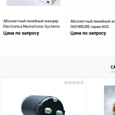
Абсолютный линейный энкодер
Абсолютный линейный э
Electronica Mechatronic Systems
GIVI MISURE серии AGS
серии EMC14
Цена по запросу
Цена по запросу
Запросить цену
Запросить ц
Купить в 1 клик
К сравнению
Купить в 1 клик
К с
С
В избранное
Под заказ
В избранное
Под