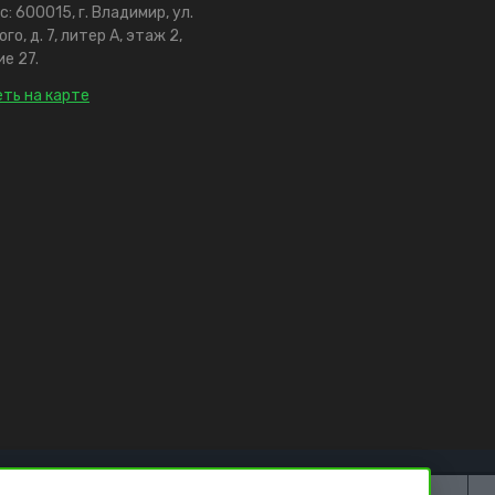
: 600015, г. Владимир, ул.
го, д. 7, литер А, этаж 2,
е 27.
ть на карте