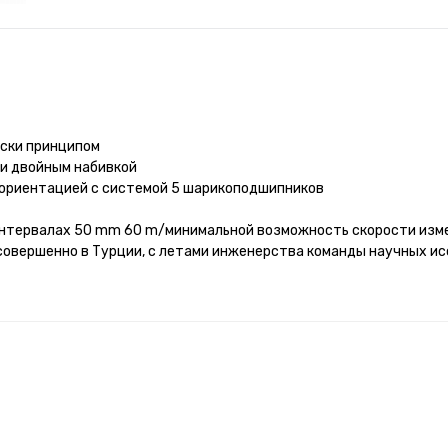
ески принципом
ли двойным набивкой
й ориентацией с системой 5 шарикоподшипников
интервалах 50 mm 60 m/минимальной возможность скорости изм
совершенно в Турции, с летами инженерства команды научных ис