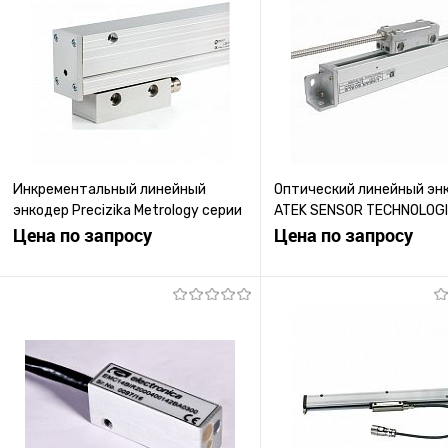
Инкрементальный линейный
Оптический линейный эн
энкодер Precizika Metrology серии
ATEK SENSOR TECHNOLOGI
L35
Цена по запросу
ALS 6
Цена по запросу
Запросить цену
Запросить ц
Купить в 1 клик
К сравнению
Купить в 1 клик
К с
В избранное
Под заказ
В избранное
Под