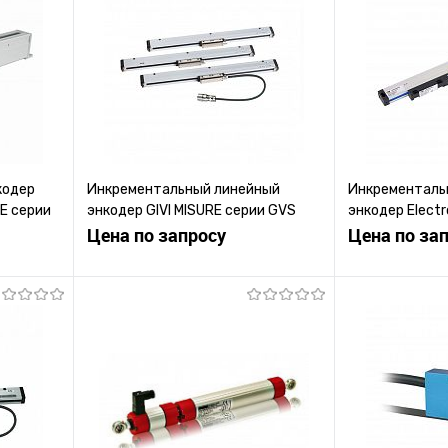
кодер
Инкрементальный линейный
Инкременталь
E серии
энкодер GIVI MISURE серии GVS
энкодер Electr
600
Цена по запросу
Systems MG2
Цена по за
ену
Запросить цену
Зап
равнению
Купить в 1 клик
К сравнению
Купить в 1 к
 заказ
В избранное
Под заказ
В избранное