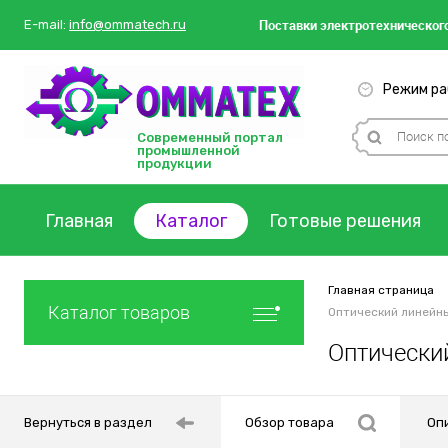
Поставки
электротехнического
E-mail:
info@ommatech.ru
Режим раб
Современный портал
промышленной
продукции
Главная
Каталог
Готовые решения
Главная страница
Каталог товаров
Оптический линейн
Оптически
Вернуться в раздел
Обзор товара
Оп