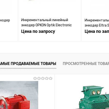
Инкрементальный линейный
нкодер
Инкременталь
энкодер OPKON Optik Electronic
энкодер Eltra 
серии MLC
Цена по запросу
Цена по за
ену
Запросить цену
Зап
равнению
Купить в 1 клик
К сравнению
Купить в 1 к
АМЫЕ ПРОДАВАЕМЫЕ ТОВАРЫ
ПРОСМОТРЕННЫЕ ТОВА
 заказ
В избранное
Под заказ
В избранное