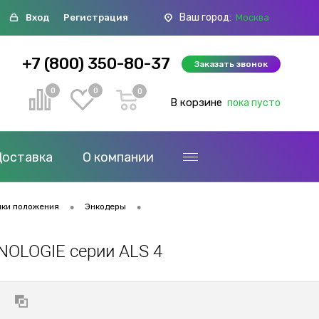
Ваш город:
Вход
Регистрация
Москва
+7 (800) 350-80-37
Заказать звонок
0
0
0
В корзине
пока пусто
Доставка
О компании
•
•
ки положения
Энкодеры
NOLOGIE серии ALS 4