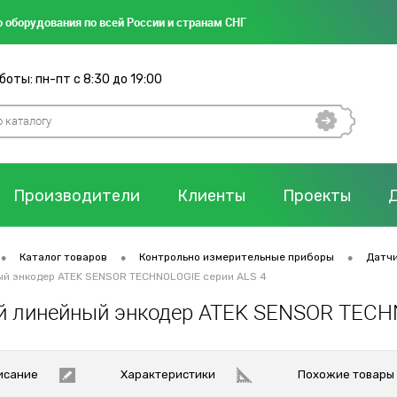
 оборудования по всей России и странам СНГ
оты: пн-пт с 8:30 до 19:00
Производители
Клиенты
Проекты
•
•
•
Каталог товаров
Контрольно измерительные приборы
Датчи
ый энкодер ATEK SENSOR TECHNOLOGIE серии ALS 4
й линейный энкодер ATEK SENSOR TECH
исание
Характеристики
Похожие товары