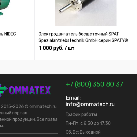
ь NIDEC
Электродвигатель бесщеточный SPAT
S
Spezialantriebstechnik GmbH серии SPATY®
1 000 руб.
/ шт
+7 (800) 350 80 37
Email:
info@ommatech.ru
t 2015-2026 © ommatech.ru
енный портал
График работы
нной продукции. Все права
Пн-Пт: с 8:30 до 17:30
ы.
Сб, Вс: Выходной