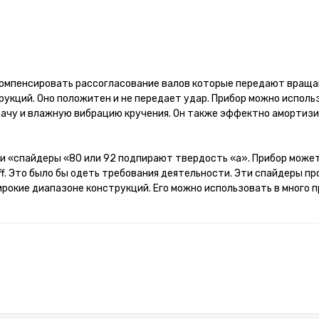
компенсировать рассогласование валов которые передают вращ
укций. Оно положитен и не передает удар. Прибор можно исполь
ачу и влажную вибрацию кручения. Он также эффектно амортизи
ли «спайдеры «80 или 92 подпирают твердость «a». Прибор може
stiff. Это было бы одеть требования деятельности. Эти спайдеры пр
ирокие диапазоне конструкций. Его можно использовать в много 