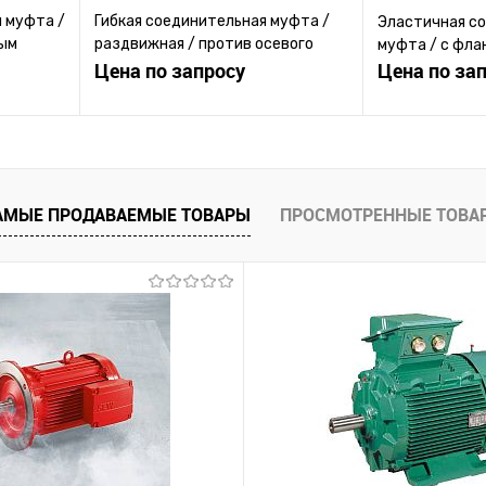
 муфта /
Гибкая соединительная муфта /
Эластичная с
ным
раздвижная / против осевого
муфта / с фла
смещения / с фланцем
Цена по запросу
Цена по за
ену
Запросить цену
Зап
равнению
Купить в 1 клик
К сравнению
Купить в 1 к
АМЫЕ ПРОДАВАЕМЫЕ ТОВАРЫ
ПРОСМОТРЕННЫЕ ТОВА
 заказ
В избранное
Под заказ
В избранное