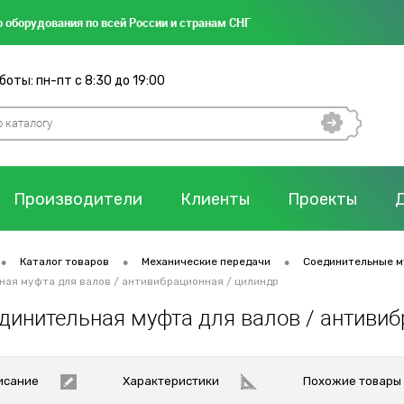
 оборудования по всей России и странам СНГ
оты: пн-пт с 8:30 до 19:00
Производители
Клиенты
Проекты
•
•
•
Каталог товаров
Механические передачи
Соединительные 
ная муфта для валов / антивибрационная / цилиндр
единительная муфта для валов / антиви
исание
Характеристики
Похожие товары