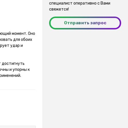
специалист оперативно с Вами
свяжется!
Отправить запрос
ающий момент. Оно
зовать для обоих
рует удар и
т достигнуть
очны и упорны к
применений.