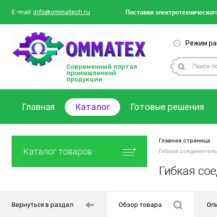
Поставки
электротехнического
E-mail:
info@ommatech.ru
Режим раб
Современный портал
промышленной
продукции
Главная
Каталог
Готовые решения
Главная страница
Каталог товаров
Гибкая соединитель
Гибкая со
Вернуться в раздел
Обзор товара
Оп