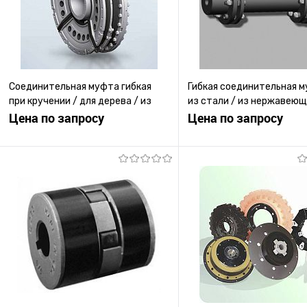
Соединительная муфта гибкая
Гибкая соединительная м
при кручении / для дерева / из
из стали / из нержавеющ
каучука / металлическая
Цена по запросу
/ с измерением момента
Цена по запросу
Запросить цену
Запросить ц
Купить в 1 клик
К сравнению
Купить в 1 клик
К с
В избранное
Под заказ
В избранное
Под