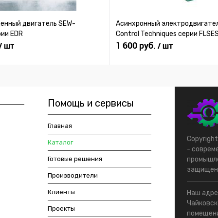
нный двигатель SEW-
Асинхронный электродвигател
рии EDR
Control Techniques серии FLSE
1 600 руб.
/ шт
/ шт
Помощь и сервисы
Главная
Copyrigh
Каталог
- соврем
Готовые решения
промышле
защищен
Производители
Клиенты
Наш адрес
Чайковско
Проекты
помещени