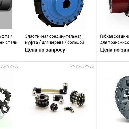
уфта /
Эластичная соединительная
Гибкая соедин
ей стали
муфта / для дерева / большой
для трансмисс
эластичности / с фланцем
Цена по запросу
полиуретана
Цена по за
ену
Запросить цену
Зап
равнению
Купить в 1 клик
К сравнению
Купить в 1 к
 заказ
В избранное
Под заказ
В избранное