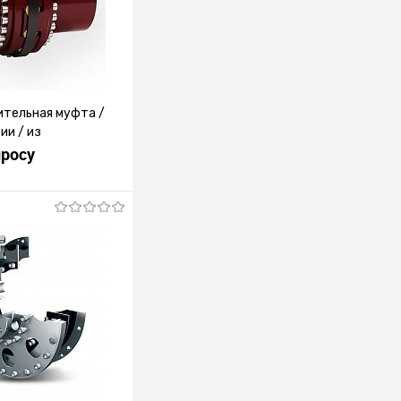
ительная муфта /
ии / из
просу
росить цену
лик
К сравнению
Под заказ