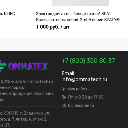
ь NIDEC
Электродвигатель бесщеточный SPAT
S
Spezialantriebstechnik GmbH серии SPATY®
1 000 руб.
/ шт
+7 (800) 350 80 37
Email:
info@ommatech.ru
t 2015-2026 © ommatech.ru
енный портал
График работы
нной продукции. Все права
Пн-Пт: с 8:30 до 17:30
ы.
Сб, Вс: Выходной
: 600015, г. Владимир, ул.
го, д. 7, литер А, этаж 2,
е 27.