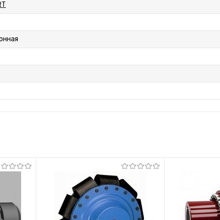
RT
онная