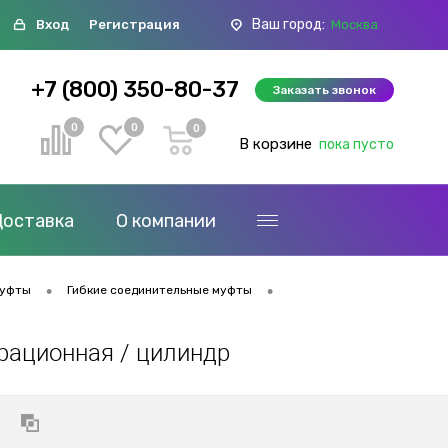
Ваш город:
Вход
Регистрация
Москва
+7 (800) 350-80-37
Заказать звонок
0
0
0
В корзине
пока пусто
Доставка
О компании
•
•
муфты
Гибкие соединительные муфты
брационная / цилиндр