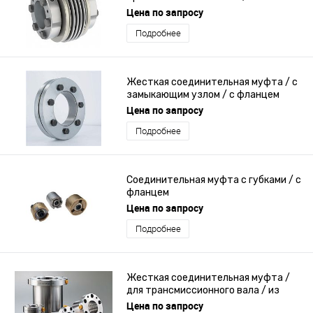
технического обслуживания /
Цена по запросу
компенсатор / с сильфоном
Подробнее
Жесткая соединительная муфта / с
замыкающим узлом / с фланцем
Цена по запросу
Подробнее
Соединительная муфта с губками / с
фланцем
Цена по запросу
Подробнее
Жесткая соединительная муфта /
для трансмиссионного вала / из
стали / закаленная
Цена по запросу