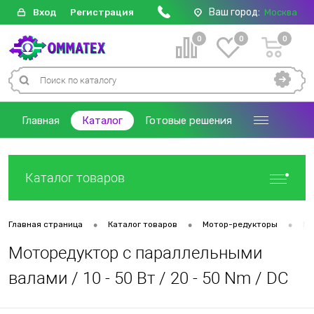
Ваш город:
Вход
Регистрация
Москва
0
0
0
Главная
Каталог
Готовые решения
Каталог товаров
•
•
•
Главная страница
Каталог товаров
Мотор-редукторы
Мо
Моторедуктор с параллельными
валами / 10 - 50 Вт / 20 - 50 Nm / DC