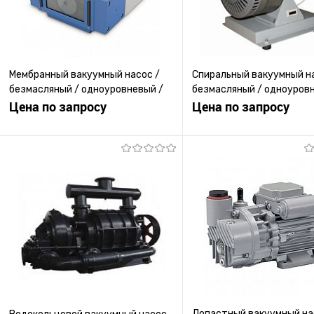
Мембранный вакуумный насос /
Спиральный вакуумный н
безмасляный / одноуровневый /
безмасляный / одноуровн
компактный
Цена по запросу
прямым приводом
Цена по запросу
Запросить цену
Запросить ц
Купить в 1 клик
К сравнению
Купить в 1 клик
К с
В избранное
Под заказ
В избранное
Под
Лопастный вакуумный нас