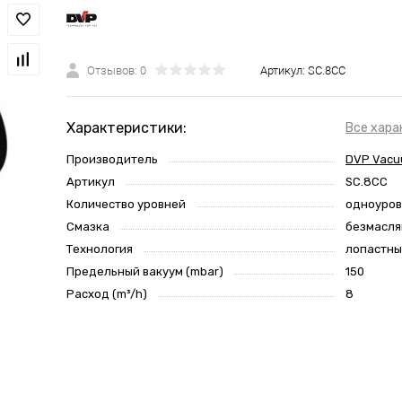
Отзывов: 0
Артикул:
SC.8CC
Характеристики:
Все хара
Производитель
DVP Vacu
Артикул
SC.8CC
Количество уровней
одноуро
Смазка
безмасл
Технология
лопастн
Предельный вакуум (mbar)
150
Расход (m³/h)
8