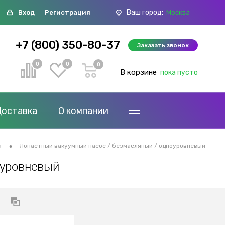
Ваш город:
Вход
Регистрация
Москва
+7 (800) 350-80-37
Заказать звонок
0
0
0
В корзине
пока пусто
Доставка
О компании
•
ы
Лопастный вакуумный насос / безмасляный / одноуровневый
оуровневый