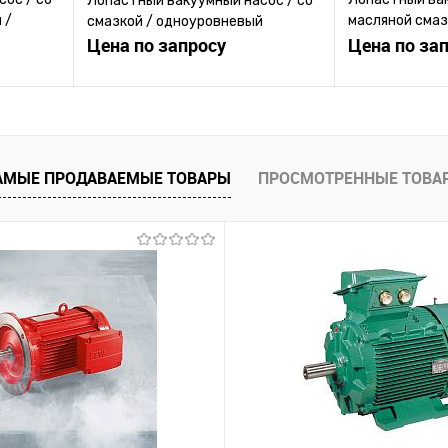
Лопастный вакуумный насос / со
 /
масляной смаз
смазкой / одноуровневый
Цена по запросу
одноуровневый
Цена по за
ену
Запросить цену
Зап
равнению
Купить в 1 клик
К сравнению
Купить в 1 к
АМЫЕ ПРОДАВАЕМЫЕ ТОВАРЫ
ПРОСМОТРЕННЫЕ ТОВА
 заказ
В избранное
Под заказ
В избранное