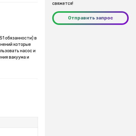
свяжется!
Отправить запрос
S1 обязанности) в
енений которые
льзовать насос и
ения вакуума и