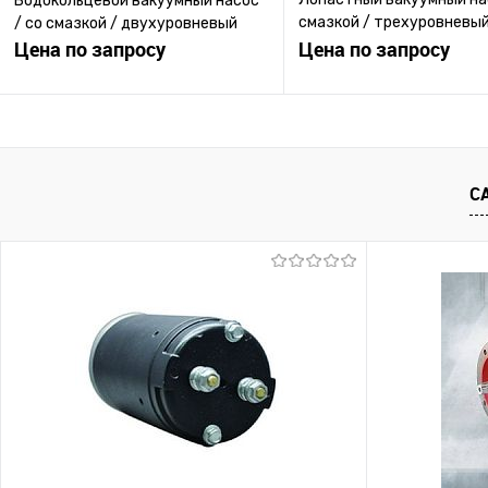
Водокольцевой вакуумный насос
смазкой / трехуровневый
/ со смазкой / двухуровневый
Цена по запросу
компактный
Цена по запросу
Запросить цену
Запросить ц
Купить в 1 клик
К сравнению
Купить в 1 клик
К с
С
В избранное
Под заказ
В избранное
Под