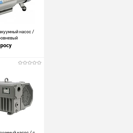
куумный насос /
ровневый
просу
росить цену
лик
К сравнению
Под заказ
уумный насос / с