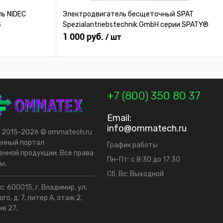
ь NIDEC
Электродвигатель бесщеточный SPAT
S
Spezialantriebstechnik GmbH серии SPATY®
1 000 руб.
/ шт
+7 (800) 350 80 37
Email:
info@ommatech.ru
t 2015-2026 © ommatech.ru
енный портал
График работы
нной продукции. Все права
Пн-Пт: с 8:30 до 17:30
ы.
Сб, Вс: Выходной
: 600015, г. Владимир, ул.
го, д. 7, литер А, этаж 2,
е 27.