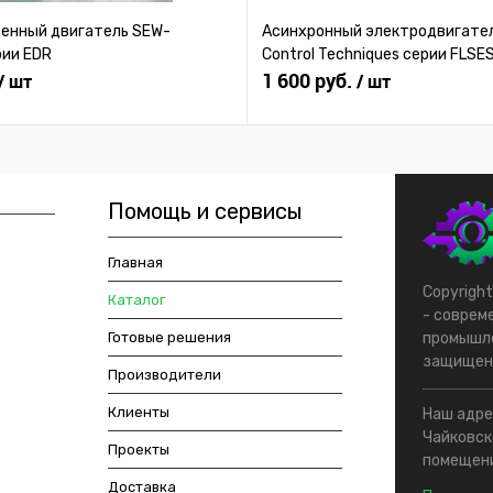
нный двигатель SEW-
Асинхронный электродвигател
рии EDR
Control Techniques серии FLSE
1 600 руб.
/ шт
/ шт
Помощь и сервисы
Главная
Copyrigh
Каталог
- соврем
Готовые решения
промышле
защищен
Производители
Клиенты
Наш адрес
Чайковско
Проекты
помещени
Доставка