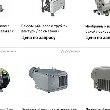
асос /
Вакуумный насос с трубкой
Мембранный ва
евый / с
вентури / со смазкой /
сухой / одноу
одноуровневый / пневматический
Цена по запросу
Цена по за
ену
Запросить цену
Зап
равнению
Купить в 1 клик
К сравнению
Купить в 1 к
 заказ
В избранное
Под заказ
В избранное
ос / со
Лопастный вак