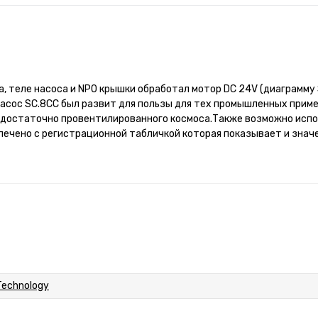
, теле насоса и NPO крышки обработал мотор DC 24V (диаграмму 
асос SC.8CC был развит для пользы для тех промышленных прим
 достаточно провентилированного космоса.Также возможно испо
спечено с регистрационной табличкой которая показывает и знач
echnology