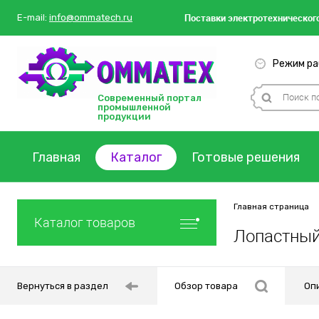
Поставки
электротехнического
E-mail:
info@ommatech.ru
Режим раб
Современный портал
промышленной
продукции
Главная
Каталог
Готовые решения
Главная страница
Каталог товаров
Лопастный
Вернуться в раздел
Обзор товара
Оп