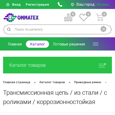
Ваш город:
Вход
Регистрация
Москва
0
0
0
Главная
Каталог
Готовые решения
Каталог товаров
•
•
•
Главная страница
Каталог товаров
Приводные ремни
Це
Трансмиссионная цепь / из стали / с
роликами / коррозионностойкая