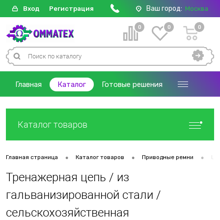
Ваш город:
Вход
Регистрация
Москва
0
0
0
Главная
Каталог
Готовые решения
Каталог товаров
•
•
•
Главная страница
Каталог товаров
Приводные ремни
Це
Тренажерная цепь / из
гальванизированной стали /
сельскохозяйственная